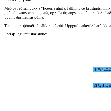
Með því að samþykkja "fjögurra áhrifa, fallfilmu og þrýstingsminn
gufuþéttivatns sem hitagjafa, og stilla úrgangsuppgufunartækið til að
upp í vatnshreinsistöðina.
Tækinu er stjórnað af sjálfvirku forriti. Uppgufunarkerfið þarf ekki a
Í þriðja lagi, ferlisflæðiritið: