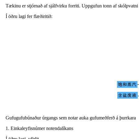
Tækinu er stjórnað af sjálfvirku forriti. Uppgufun tonn af skólpvatni
Í öðru lagi fer flæðiritið:
Gufugufubúnaður úrgangs sem notar auka gufumeðferð á þurrkara
1. Einkaleyfisnúmer notendalíkans
Í öðru lagi, yfirlit