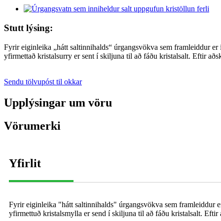
Stutt lýsing:
Fyrir eiginleika „hátt saltinnihalds“ úrgangsvökva sem framleiddur er í
yfirmettað kristalsurry er sent í skiljuna til að fáðu kristalsalt. Eftir a
Sendu tölvupóst til okkar
Upplýsingar um vöru
Vörumerki
Yfirlit
Fyrir eiginleika "hátt saltinnihalds" úrgangsvökva sem framleiddur er 
yfirmettuð kristalsmylla er send í skiljuna til að fáðu kristalsalt. Efti