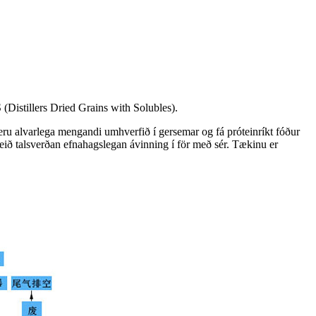
(Distillers Dried Grains with Solubles).
ru alvarlega mengandi umhverfið í gersemar og fá próteinríkt fóður
eið talsverðan efnahagslegan ávinning í för með sér. Tækinu er