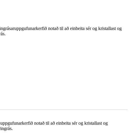
ngrásaruppgufunarkerfið notað til að einbeita sér og kristallast og
rás.
uppgufunarkerfið notað til að einbeita sér og kristallast og
ringrás.