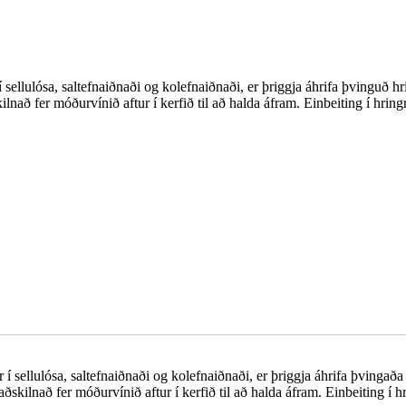
 sellulósa, saltefnaiðnaði og kolefnaiðnaði, er þriggja áhrifa þvinguð hri
ðskilnað fer móðurvínið aftur í kerfið til að halda áfram. Einbeiting í hring
í sellulósa, saltefnaiðnaði og kolefnaiðnaði, er þriggja áhrifa þvingaða 
r aðskilnað fer móðurvínið aftur í kerfið til að halda áfram. Einbeiting í h