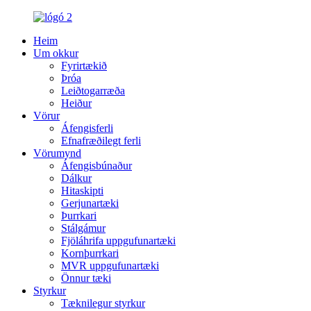
Heim
Um okkur
Fyrirtækið
Þróa
Leiðtogarræða
Heiður
Vörur
Áfengisferli
Efnafræðilegt ferli
Vörumynd
Áfengisbúnaður
Dálkur
Hitaskipti
Gerjunartæki
Þurrkari
Stálgámur
Fjöláhrifa uppgufunartæki
Kornþurrkari
MVR uppgufunartæki
Önnur tæki
Styrkur
Tæknilegur styrkur