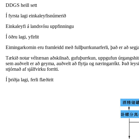
DDGS heill sett
Í fyrsta lagi einkaleyfisnúmerið
Einkaleyfi á landsvísu uppfinningu
Í öðru lagi, yfirlit
Eimingarkornin eru framleidd með fullþurrkunarferli, það er að segj
Tækið notar vélrænan aðskilnað, gufuþurrkun, uppgufun úrgangshita 
sem auðvelt er að geyma, auðvelt að flytja og næringarríkt. Það le
stjórnað af sjálfvirku forriti.
Í þriðja lagi, ferli flæðirit