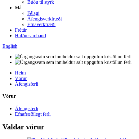
Búðu til styrk
Mál
Félagi
Áfengisverkfræði
Efnaverkfræði
Fréttir
Hafðu samband
English
Heim
Vörur
Áfengisferli
Vörur
Áfengisferli
Efnafræðilegt ferli
Valdar vörur