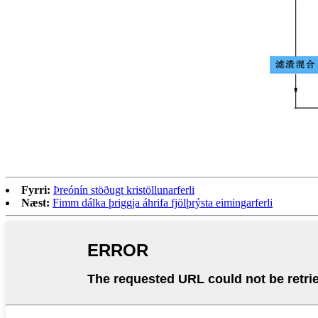
Fyrri:
Þreónín stöðugt kristöllunarferli
Næst:
Fimm dálka þriggja áhrifa fjölþrýsta eimingarferli