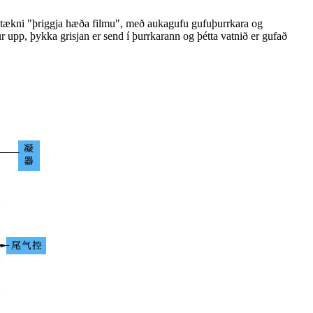
istækni "þriggja hæða filmu", með aukagufu gufuþurrkara og
 upp, þykka grisjan er send í þurrkarann ​​og þétta vatnið er gufað