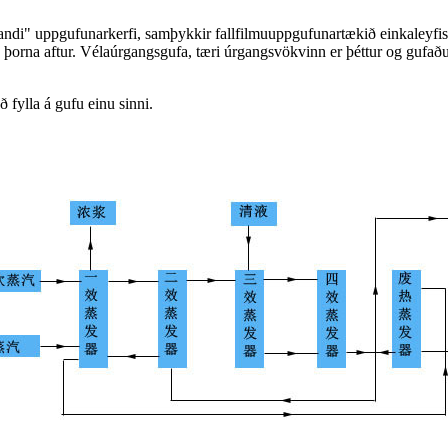
kandi" uppgufunarkerfi, samþykkir fallfilmuuppgufunartækið einkaleyf
 þorna aftur. Vélaúrgangsgufa, tæri úrgangsvökvinn er þéttur og gufaður
ð fylla á gufu einu sinni.