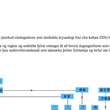
a þurrkuð eimingarkorn sem innihalda leysanlegt föst efni kallast DDGS 
og vigtun og umbúðir fjórar einingar til að breyta úrgangsefnum sem e
ysir þau umhverfisvandamál sem takmarka þróun fyrirtækja og hefur um l