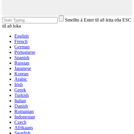
Smelltu á Enter til að leita eða ESC
til að loka
English
French
German
Portuguese
Spanish
Russian
Japanese
Korean
Arabic
Irish
Greek
Turkish
Italian
Danish
Romanian
Indonesian
Czech
Afrikaans
Swedish