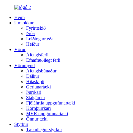
Heim
Um okkur
Fyrirtækið
Þróa
Leiðtogarræða
Heiður
Vörur
Áfengisferli
Efnafræðilegt ferli
Vörumynd
Áfengisbúnaður
Dálkur
Hitaskipti
Gerjunartæki
Þurrkari
Stálgámur
Fjöláhrifa uppgufunartæki
Kornþurrkari
MVR uppgufunartæki
Önnur tæki
Styrkur
Tæknilegur styrkur