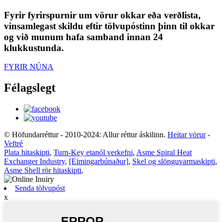
Fyrir fyrirspurnir um vörur okkar eða verðlista,
vinsamlegast skildu eftir tölvupóstinn þinn til okkar
og við munum hafa samband innan 24
klukkustunda.
FYRIR NÚNA
Félagslegt
© Höfundarréttur - 2010-2024: Allur réttur áskilinn.
Heitar vörur
-
Veftré
Plata hitaskipti
,
Turn-Key etanól verkefni
,
Asme Spiral Heat
Exchanger Industry
,
[Eimingarbúnaður]
,
Skel og slönguvarmaskipti
,
Asme Shell rör hitaskipti
,
Senda tölvupóst
x