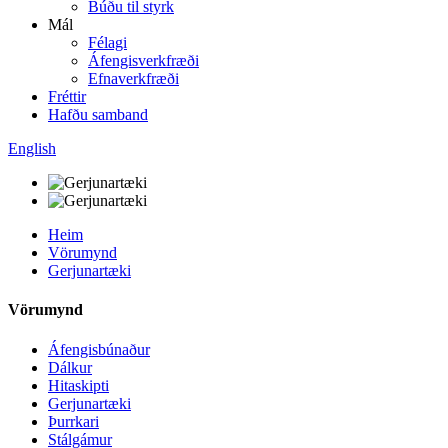
Búðu til styrk
Mál
Félagi
Áfengisverkfræði
Efnaverkfræði
Fréttir
Hafðu samband
English
Heim
Vörumynd
Gerjunartæki
Vörumynd
Áfengisbúnaður
Dálkur
Hitaskipti
Gerjunartæki
Þurrkari
Stálgámur