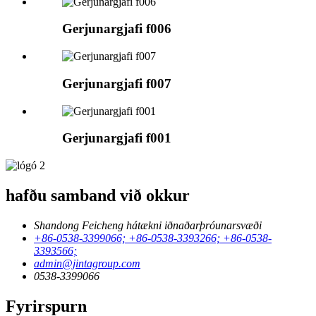
Gerjunargjafi f006
Gerjunargjafi f007
Gerjunargjafi f001
hafðu samband við okkur
Shandong Feicheng hátækni iðnaðarþróunarsvæði
+86-0538-3399066; +86-0538-3393266; +86-0538-
3393566;
admin@jintagroup.com
0538-3399066
Fyrirspurn