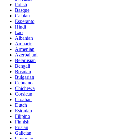
Polish
Basque
Catalan
Esperanto
Hindi
Lao
Albanian
Amharic
Armenian
Azerbaijani
Belarusian
Bengali
Bosnian
Bulgarian
Cebuano
Chichewa
Corsican
Croatian
Dutch
Estonian
Filipino
Finnish
Frisian
Galician
Georgian