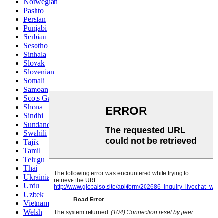
Norwegian
Pashto
Persian
Punjabi
Serbian
Sesotho
Sinhala
Slovak
Slovenian
Somali
Samoan
Scots Gaelic
Shona
Sindhi
Sundanese
Swahili
Tajik
Tamil
Telugu
Thai
Ukrainian
Urdu
Uzbek
Vietnamese
Welsh