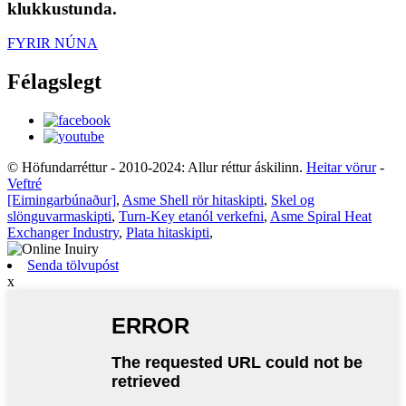
klukkustunda.
FYRIR NÚNA
Félagslegt
© Höfundarréttur - 2010-2024: Allur réttur áskilinn.
Heitar vörur
-
Veftré
[Eimingarbúnaður]
,
Asme Shell rör hitaskipti
,
Skel og
slönguvarmaskipti
,
Turn-Key etanól verkefni
,
Asme Spiral Heat
Exchanger Industry
,
Plata hitaskipti
,
Senda tölvupóst
x