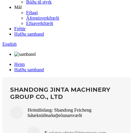
Búðu til styrk
Mál
Félagi
Áfengisverkfræði
Efnaverkfræði
Fréttir
Hafðu samband
English
Heim
Hafðu samband
SHANDONG JINTA MACHINERY
GROUP CO., LTD
Heimilisfang: Shandong Feicheng
hátækniiðnaðarþróunarsvæði
E
-póstur:
admin@jintagroup.com