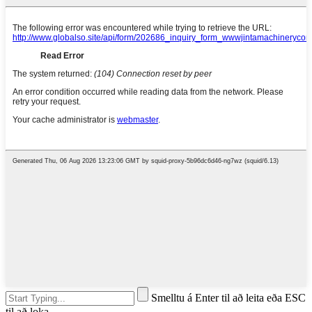
Smelltu á Enter til að leita eða ESC
til að loka