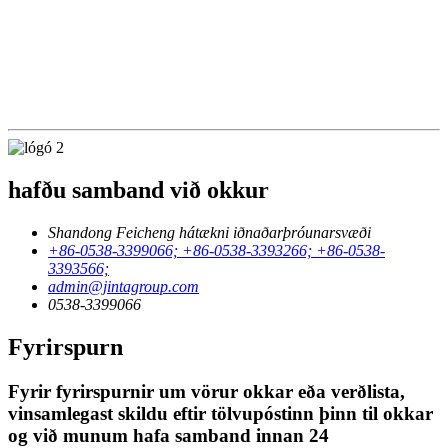
hafðu samband við okkur
Shandong Feicheng hátækni iðnaðarþróunarsvæði
+86-0538-3399066; +86-0538-3393266; +86-0538-
3393566;
admin@jintagroup.com
0538-3399066
Fyrirspurn
Fyrir fyrirspurnir um vörur okkar eða verðlista,
vinsamlegast skildu eftir tölvupóstinn þinn til okkar
og við munum hafa samband innan 24