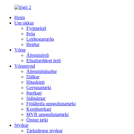
Heim
Um okkur
Fyrirtækið
Þróa
Leiðtogarræða
Heiður
Vörur
Áfengisferli
Efnafræðilegt ferli
Vörumynd
Áfengisbúnaður
Dálkur
Hitaskipti
Gerjunartæki
Þurrkari
Stálgámur
Fjöláhrifa uppgufunartæki
Kornþurrkari
MVR uppgufunartæki
Önnur tæki
Styrkur
Tæknilegur styrkur