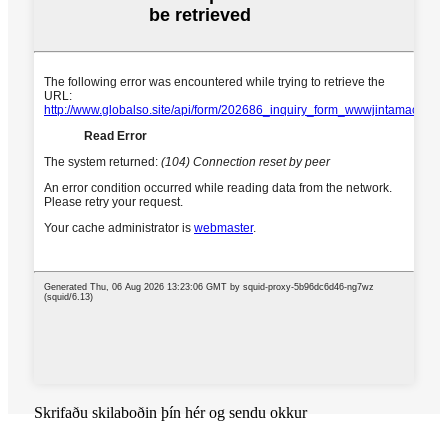
Skrifaðu skilaboðin þín hér og sendu okkur