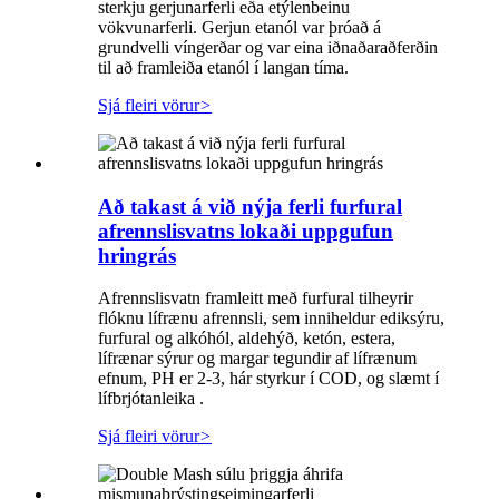
sterkju gerjunarferli eða etýlenbeinu
vökvunarferli. Gerjun etanól var þróað á
grundvelli víngerðar og var eina iðnaðaraðferðin
til að framleiða etanól í langan tíma.
Sjá fleiri vörur
>
Að takast á við nýja ferli furfural
afrennslisvatns lokaði uppgufun
hringrás
Afrennslisvatn framleitt með furfural tilheyrir
flóknu lífrænu afrennsli, sem inniheldur ediksýru,
furfural og alkóhól, aldehýð, ketón, estera,
lífrænar sýrur og margar tegundir af lífrænum
efnum, PH er 2-3, hár styrkur í COD, og ​​slæmt í
lífbrjótanleika .
Sjá fleiri vörur
>