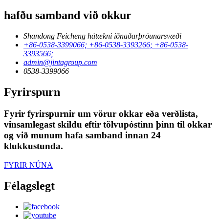
hafðu samband við okkur
Shandong Feicheng hátækni iðnaðarþróunarsvæði
+86-0538-3399066; +86-0538-3393266; +86-0538-
3393566;
admin@jintagroup.com
0538-3399066
Fyrirspurn
Fyrir fyrirspurnir um vörur okkar eða verðlista,
vinsamlegast skildu eftir tölvupóstinn þinn til okkar
og við munum hafa samband innan 24
klukkustunda.
FYRIR NÚNA
Félagslegt