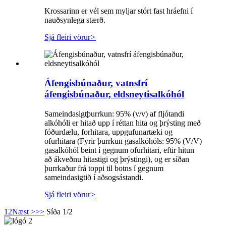
Krossarinn er vél sem myljar stórt fast hráefni í
nauðsynlega stærð.
Sjá fleiri vörur
>
Áfengisbúnaður, vatnsfrí
áfengisbúnaður, eldsneytisalkóhól
Sameindasigtþurrkun: 95% (v/v) af fljótandi
alkóhóli er hitað upp í réttan hita og þrýsting með
fóðurdælu, forhitara, uppgufunartæki og
ofurhitara (Fyrir þurrkun gasalkóhóls: 95% (V/V)
gasalkóhól beint í gegnum ofurhitari, eftir hitun
að ákveðnu hitastigi og þrýstingi), og er síðan
þurrkaður frá toppi til botns í gegnum
sameindasigtið í aðsogsástandi.
Sjá fleiri vörur
>
1
2
Næst >
>>
Síða 1/2