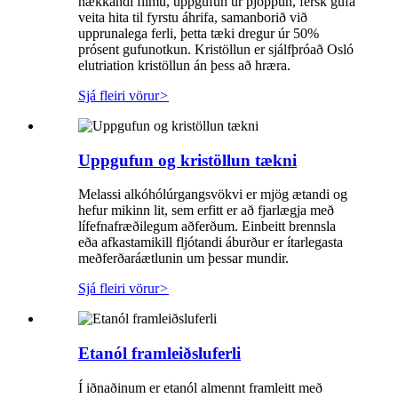
hækkandi filmu, uppgufun úr þjöppun, fersk gufa
veita hita til fyrstu áhrifa, samanborið við
upprunalega ferli, þetta tæki dregur úr 50%
prósent gufunotkun. Kristöllun er sjálfþróað Osló
elutriation kristöllun án þess að hræra.
Sjá fleiri vörur
>
Uppgufun og kristöllun tækni
Melassi alkóhólúrgangsvökvi er mjög ætandi og
hefur mikinn lit, sem erfitt er að fjarlægja með
lífefnafræðilegum aðferðum. Einbeitt brennsla
eða afkastamikill fljótandi áburður er ítarlegasta
meðferðaráætlunin um þessar mundir.
Sjá fleiri vörur
>
Etanól framleiðsluferli
Í iðnaðinum er etanól almennt framleitt með