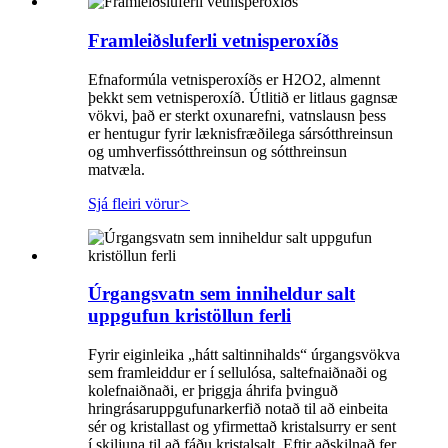
Framleiðsluferli vetnisperoxíðs
Efnaformúla vetnisperoxíðs er H2O2, almennt
þekkt sem vetnisperoxíð. Útlitið er litlaus gagnsæ
vökvi, það er sterkt oxunarefni, vatnslausn þess
er hentugur fyrir læknisfræðilega sársótthreinsun
og umhverfissótthreinsun og sótthreinsun
matvæla.
Sjá fleiri vörur
>
Úrgangsvatn sem inniheldur salt
uppgufun kristöllun ferli
Fyrir eiginleika „hátt saltinnihalds“ úrgangsvökva
sem framleiddur er í sellulósa, saltefnaiðnaði og
kolefnaiðnaði, er þriggja áhrifa þvinguð
hringrásaruppgufunarkerfið notað til að einbeita
sér og kristallast og yfirmettað kristalsurry er sent
í skiljuna til að fáðu kristalsalt. Eftir aðskilnað fer