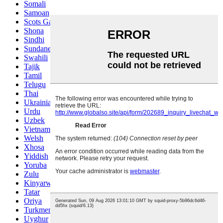
Somali
Samoan
Scots Gaelic
Shona
Sindhi
Sundanese
Swahili
Tajik
Tamil
Telugu
Thai
Ukrainian
Urdu
Uzbek
Vietnamese
Welsh
Xhosa
Yiddish
Yoruba
Zulu
Kinyarwanda
Tatar
Oriya
Turkmen
Uyghur