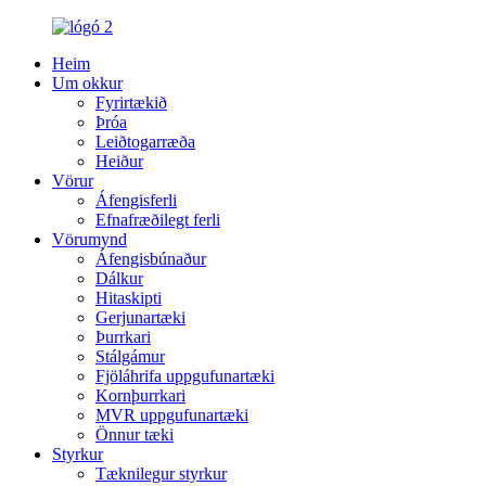
Heim
Um okkur
Fyrirtækið
Þróa
Leiðtogarræða
Heiður
Vörur
Áfengisferli
Efnafræðilegt ferli
Vörumynd
Áfengisbúnaður
Dálkur
Hitaskipti
Gerjunartæki
Þurrkari
Stálgámur
Fjöláhrifa uppgufunartæki
Kornþurrkari
MVR uppgufunartæki
Önnur tæki
Styrkur
Tæknilegur styrkur