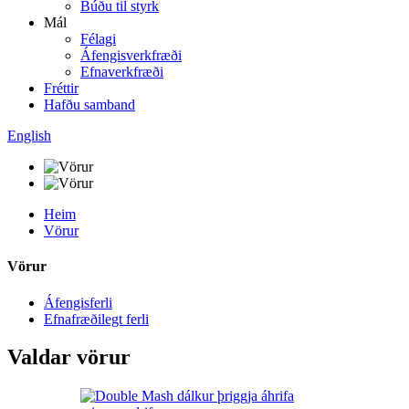
Búðu til styrk
Mál
Félagi
Áfengisverkfræði
Efnaverkfræði
Fréttir
Hafðu samband
English
Heim
Vörur
Vörur
Áfengisferli
Efnafræðilegt ferli
Valdar vörur