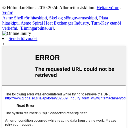
© Höfundarréttur - 2010-2024: Allur réttur áskilinn.
Heitar vörur
-
Veftré
Asme Shell rör hitaskipti
,
Skel og slönguvarmaskipti
,
Plata
hitaskipti
,
Asme Spiral Heat Exchanger Industry
,
Turn-Key etanól
verkefni
,
[Eimingarbúnaður]
,
Senda tölvupóst
x