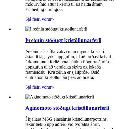
móðurvínið aftur í kerfið til að halda áfram.
Einbeiting í hringrás.
Sjá fleiri vörur
>
Þreónín stöðugt kristöllunarferli
Þreónín sía stífla vökvi mun mynda kristal í
ástandi lágstyrks uppgufun, til að forðast kristal
úrkomu mun ferlið nota háttinn fjögurra áhrifa
uppgufun til að veruleika skýra og lokaða
framleiðslu. Kristöllun er sjálfþróað Osló
elutriation kristöllun án þess að hræra.
Sjá fleiri vörur
>
Aginomoto stöðugt kristöllunarferli
Í kjallara MSG einsáhrifa kristöllunarpottsins,
tekur tækið upp aðferð við tvöfalda áhrif,