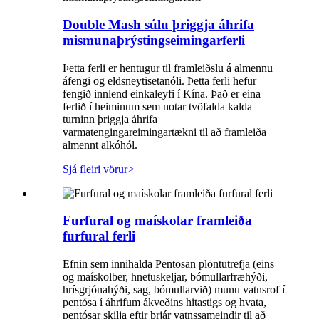
Double Mash súlu þriggja áhrifa
mismunaþrýstingseimingarferli
Þetta ferli er hentugur til framleiðslu á almennu
áfengi og eldsneytisetanóli. Þetta ferli hefur
fengið innlend einkaleyfi í Kína. Það er eina
ferlið í heiminum sem notar tvöfalda kalda
turninn þriggja áhrifa
varmatengingareimingartækni til að framleiða
almennt alkóhól.
Sjá fleiri vörur
>
Furfural og maískolar framleiða
furfural ferli
Efnin sem innihalda Pentosan plöntutrefja (eins
og maískolber, hnetuskeljar, bómullarfræhýði,
hrísgrjónahýði, sag, bómullarvið) munu vatnsrof í
pentósa í áhrifum ákveðins hitastigs og hvata,
pentósar skilja eftir þrjár vatnssameindir til að