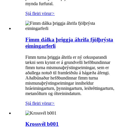
mynda furfural.
Sjá fleiri vörur
>
Fimm dálka þriggja áhrifa fjölþrýsta
eimingarferli
Fimm turna þriggja áhrifa er ný orkusparandi
tækni sem kynnt er á grundvelli hefðbundinnar
fimm turna mismunaþrýstingseimingar, sem er
aðallega notuð til framleiðslu á hágæða áfengi.
Aðalbúnaður hefðbundinnar fimm turna
mismunaþrýstingseimingar inniheldur
hráeimingarturn, þynningarturn, leiðréttingarturn,
metanólturn og óhreinindaturn.
Sjá fleiri vörur
>
Krossvél b001