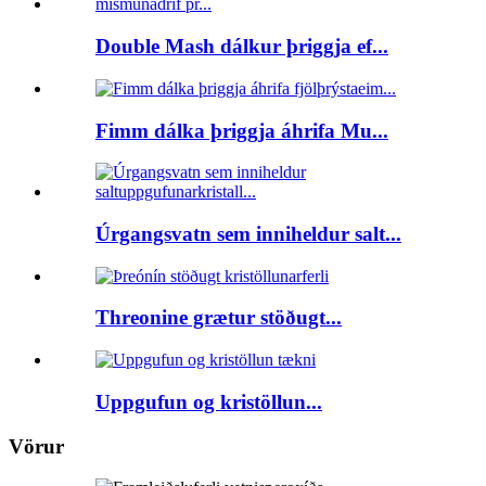
Double Mash dálkur þriggja ef...
Fimm dálka þriggja áhrifa Mu...
Úrgangsvatn sem inniheldur salt...
Threonine grætur stöðugt...
Uppgufun og kristöllun...
Vörur